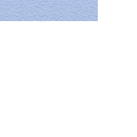
© 2019 par Patrice Baspeyras créé avec
Wix.com